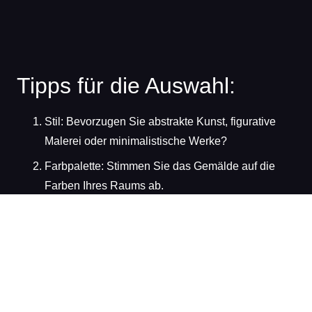
Tipps für die Auswahl:
Stil: Bevorzugen Sie abstrakte Kunst, figurative
Malerei oder minimalistische Werke?
Farbpalette: Stimmen Sie das Gemälde auf die
Farben Ihres Raums ab.
Größe: Wählen Sie ein Format, das zur
Wandgröße passt und genug Raum zur Entfaltung
hat.
Emotion: Kunst sollte ein Gefühl auslösen –
wählen Sie ein Werk, das Sie inspiriert.